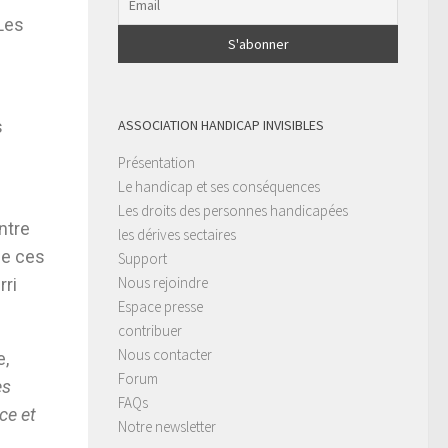
 Les
s
ASSOCIATION HANDICAP INVISIBLES
Présentation
Le handicap et ses conséquences
Les droits des personnes handicapées
ntre
les dérives sectaires
de ces
Support
Nous rejoindre
rri
Espace presse
contribuer
Nous contacter
e,
Forum
es
FAQs
ce et
Notre newsletter