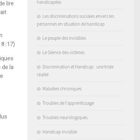
handicapées
e lire
ait
Les discriminations sociales envers les
personnes en situation de handicap
n
Le peuple des invisibles
8 :17)
Le Silence des victimes
giques
 de la
Discrimination et Handicap : une triste
réalité
re
Maladies chroniques
Troubles de l’apprentissage
lus
Troubles neurologiques
Handicap invisible