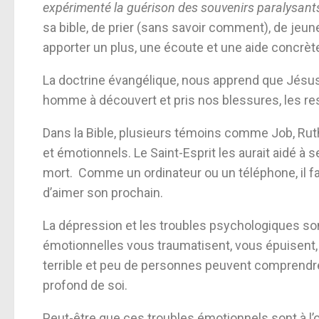
expérimenté la guérison des souvenirs paralysant
sa bible, de prier (sans savoir comment), de jeuner, 
apporter un plus, une écoute et une aide concrèt
La doctrine évangélique, nous apprend que Jésu
homme à découvert et pris nos blessures, les 
Dans la Bible, plusieurs témoins comme Job, Ruth
et émotionnels. Le Saint-Esprit les aurait aidé à se
mort. Comme un ordinateur ou un téléphone, il fa
d’aimer son prochain.
La dépression et les troubles psychologiques son
émotionnelles vous traumatisent, vous épuisent, v
terrible et peu de personnes peuvent comprendre
profond de soi.
Peut-être que ces troubles émotionnels sont à l’o