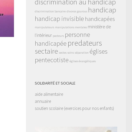
discrimination au handicap
handicap
discrimination bancaire
divorce
gourous
handicap invisible
handicapées
ministère de
manipulateurs
manipulations mentales
personne
l'intérieur
pasteurs
predateurs
handicapée
sectaire
églises
sectes
soins
séparation
pentecotiste
églises évangéliques
SOLIDARITÉ ET SOCIALE
aide alimentaire
annuaire
soutien scolaire
(exercices pour nos enfants)