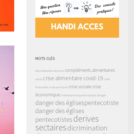
MOTS CLÉS
compléments alimentaires
abus sexuelle
censure
crise alimentaire covid-19
covid
crise
crise sociale
crise
financière
crise sanitaire
économique
crisé économique et sociale
danger
danger des églisespentecotiste
danger des églises
derives
pentecotistes
sectaires
dicrimination