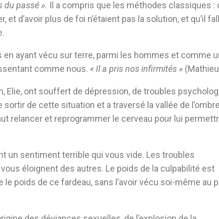
s du passé ».
Il a compris que les méthodes classiques : d
et d’avoir plus de foi n’étaient pas la solution, et qu’il fall
e.
s en ayant vécu sur terre, parmi les hommes et comme u
ressentant comme nous.
« Il a pris nos infirmités »
(Mathieu 
, Elie, ont souffert de dépression, de troubles psycholo
 sortir de cette situation et a traversé la vallée de l’ombre
ut relancer et reprogrammer le cerveau pour lui permett
t un sentiment terrible qui vous vide. Les troubles
ous éloignent des autres. Le poids de la culpabilité est
 le poids de ce fardeau, sans l’avoir vécu soi-même au p
rigine des déviances sexuelles, de l’explosion de la